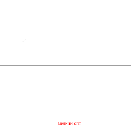
Контакты
+7 495 640-44-42
hello@cavinagourmet.ru
Адрес склада (
мелкий опт
) : г. Москва,