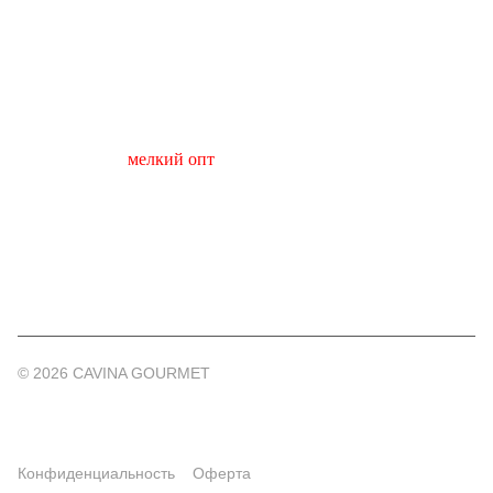
Контакты
+7 495 640-44-42
hello@cavinagourmet.ru
Адрес склада (
мелкий опт
) : г. Москва, Нагатинская
набережная 10А
РОССИЯ, 119435, Г. Москва, вн.тер.г. муниципальный
округ Хамовники, ул Малая Пироговская, д. 13, стр. 1,этаж
3 пом. IV ком. 10
© 2026 CAVINA GOURMET
Конфиденциальность
Оферта